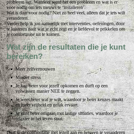
probleem ligt. Wanneer werd het een probleem en wat is er
voor nodig om iets nieuws te ‘installeren’.
Wat is daar voor nodig? Niet zo heel veel, alleen dat je iets wilt
veranderen.
Verder help ik jou natuurlijk met interventies, oefeningen, door
te luisteren naar wat je echt zegt en je liefdevol te prikkelen om
je comfortzone uit te komen.
Wat zijn de resultaten die je kunt
bereiken?
Meer zelfvertrouwen
Minder stress
Je kan beter voor jezelf opkomen en durft op een
volwassen manier NEE te zeggen.
Je weet beter wat je wilt, waardoor je beter keuzes maakt
en meer vrijheid en geluk ervaart.
Je kunt beter omgaan met lastige situaties, waardoor je
relaxter in het leven staat.
Durf jij de confrontatie met jezelf aan en hetgeen te veranderen