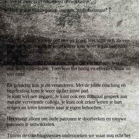
Wil je meer zelfvertrouwen ontwikkelen?
Heb je last van bepaalde angsten, zoals faalangst?
Allerlei vragen waar je zelf niet uit komt. Het blijft zich als een
patroon herhalen, en je loopt iedere keer weer tegen hetzelfde
probleem aan.
Maak je niet druk! Dat is jouw brein die iets herhaalt, wat hij
ooit heeft opgeslagen. Toen was het nodig en effectief, maar nu
niet meer.
En gelukkig kun je dit veranderen. Met de juiste coaching en
begeleiding kom je weer op het juiste pad.
Je kunt wél nee zeggen, Je kunt ook een normaal gesprek aan
met die vervelende collega, je kunt ook zeker weten je hart
volgen en leren luisteren naar je eigen behoeften.
Het vraagt alleen om oude patronen te doorbreken en nieuwe
patronen te ontwikkelen.
Tijdens de coachingssessies onderzoeken we waar nou echt het