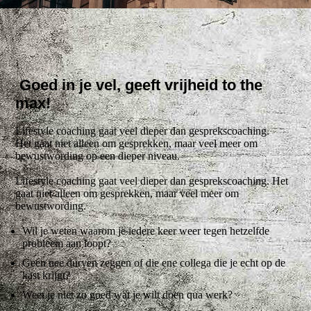
Goed in je vel, geeft vrijheid to the
max!
Lifestyle coaching gaat veel dieper dan gesprekscoaching.
Het gaat niet alleen om gesprekken, maar veel meer om
bewustwording op een dieper niveau.
Lifestyle coaching gaat veel dieper dan gesprekscoaching. Het
gaat niet alleen om gesprekken, maar veel meer om
bewustwording.
Wil je weten waarom je iedere keer weer tegen hetzelfde
probleem aan loopt?
Geen nee durven zeggen of die ene collega die je echt op de
kast krijgt?
Weet je niet zo goed wat je wilt doen qua werk?