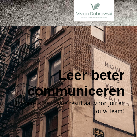
Leer beter
communiceren
En bereik het beste resultaat voor jou en
jouw team!